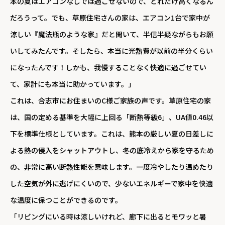
本の夏はエアコンなしでは過ごせないので、どれだけ高くなるん
だろうって。でも、草原住宅さんの家は、エアコン1台で家中が
涼しい『魔法瓶のような家』だと聞いて、半信半疑ながらもお願
いしてみたんです。そしたら、本当に光熱費が以前の半分くらい
になったんです！しかも、我慢することなく快適に過ごせてい
て、家計にも本当に助かっています。」
これは、合志市にお住まいのC様ご家族の声です。草原住宅の家
は、国の定める基準を大幅に上回る「断熱等級6」、UA値0.46以
下を標準仕様としています。これは、熊本の厳しい夏の日差しに
よる熱の侵入をシャットアウトし、冬の底冷えから家を守るため
の、非常に高い断熱性能を意味します。一度冷やしたり温めたり
した空気が外に逃げにくいので、少ないエネルギーで家中を快適
な温度に保つことができるのです。
「リビングにいる時は涼しいけれど、廊下に出るとモワッと暑